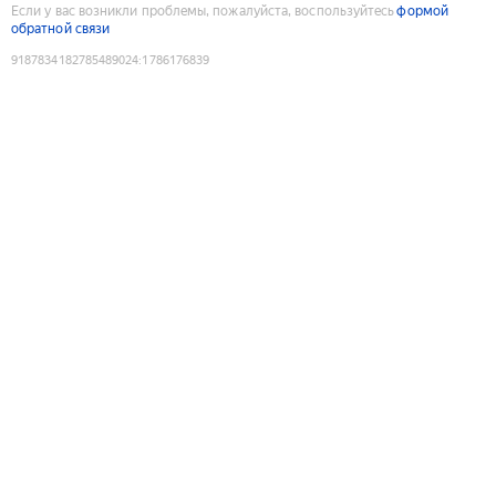
Если у вас возникли проблемы, пожалуйста, воспользуйтесь
формой
обратной связи
9187834182785489024
:
1786176839