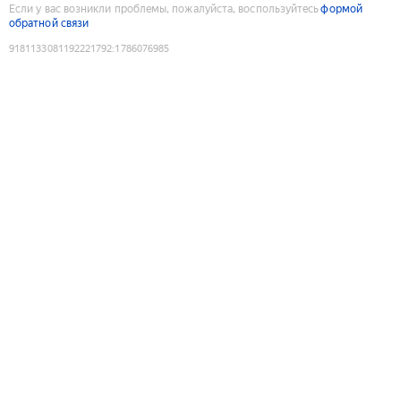
Если у вас возникли проблемы, пожалуйста, воспользуйтесь
формой
обратной связи
9181133081192221792
:
1786076985