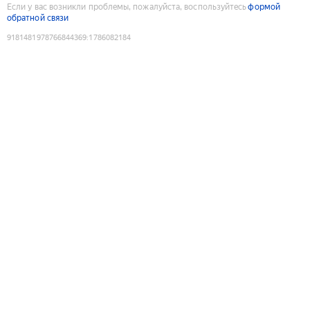
Если у вас возникли проблемы, пожалуйста, воспользуйтесь
формой
обратной связи
9181481978766844369
:
1786082184