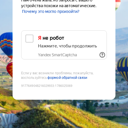
Нам очень жаль, но запросы с вашего
устройства похожи на автоматические.
Почему это могло произойти?
Я не робот
Нажмите, чтобы продолжить
Yandex SmartCaptcha
Если у вас возникли проблемы, пожалуйста,
воспользуйтесь
формой обратной связи
9177649048216029933
:
1786025069