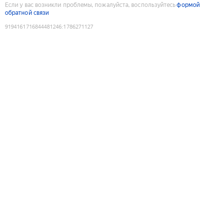
Если у вас возникли проблемы, пожалуйста, воспользуйтесь
формой
обратной связи
9194161716844481246
:
1786271127