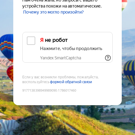
Нам очень жаль, но запросы с вашего
устройства похожи на автоматические.
Почему это могло произойти?
Я не робот
Нажмите, чтобы продолжить
Yandex SmartCaptcha
Если у вас возникли проблемы, пожалуйста,
воспользуйтесь
формой обратной связи
9177138398949989090
:
1786017460