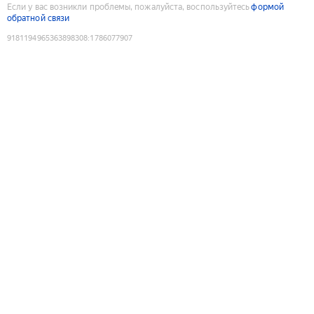
Если у вас возникли проблемы, пожалуйста, воспользуйтесь
формой
обратной связи
9181194965363898308
:
1786077907