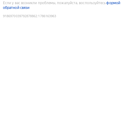
Если у вас возникли проблемы, пожалуйста, воспользуйтесь
формой
обратной связи
9186970039792878862
:
1786163963