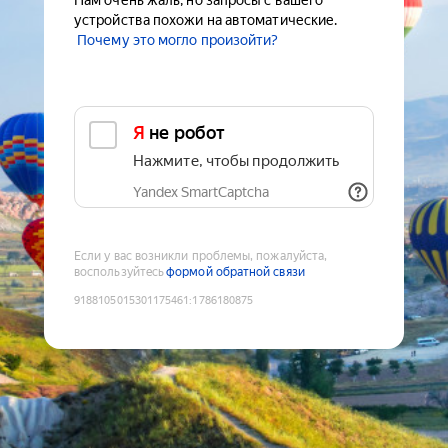
Нам очень жаль, но запросы с вашего
устройства похожи на автоматические.
Почему это могло произойти?
Я не робот
Нажмите, чтобы продолжить
Yandex SmartCaptcha
Если у вас возникли проблемы, пожалуйста,
воспользуйтесь
формой обратной связи
9188105015301175461
:
1786180875