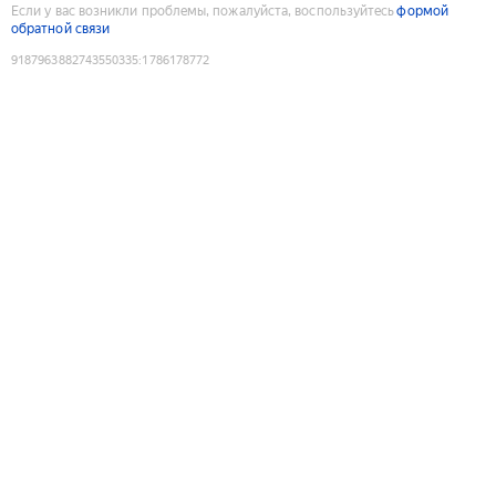
Если у вас возникли проблемы, пожалуйста, воспользуйтесь
формой
обратной связи
9187963882743550335
:
1786178772