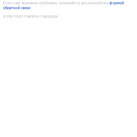
Если у вас возникли проблемы, пожалуйста, воспользуйтесь
формой
обратной связи
9179517003111483914
:
1786052904