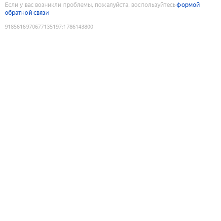
Если у вас возникли проблемы, пожалуйста, воспользуйтесь
формой
обратной связи
9185616970677135197
:
1786143800