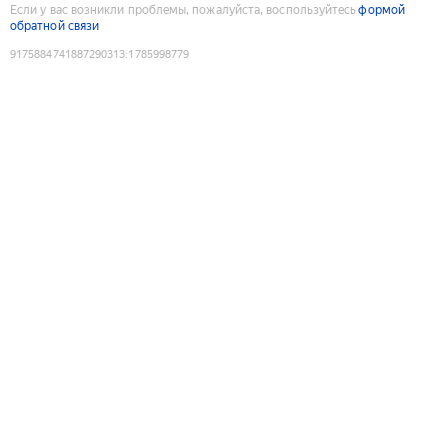
Если у вас возникли проблемы, пожалуйста, воспользуйтесь
формой
обратной связи
9175884741887290313
:
1785998779