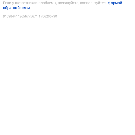
Если у вас возникли проблемы, пожалуйста, воспользуйтесь
формой
обратной связи
9189844112656775671
:
1786206790