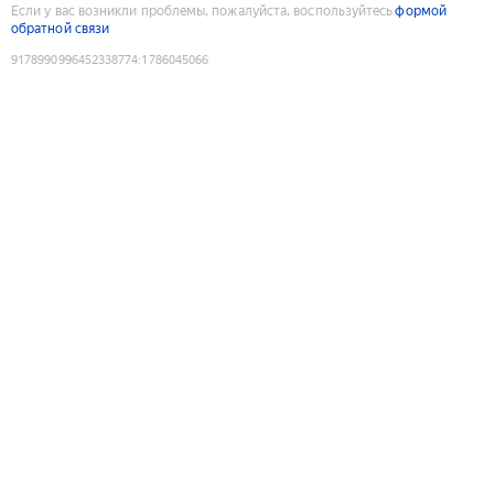
Если у вас возникли проблемы, пожалуйста, воспользуйтесь
формой
обратной связи
9178990996452338774
:
1786045066