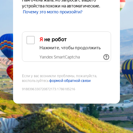
Нам очень жаль, но запросы с вашего
устройства похожи на автоматические.
Почему это могло произойти?
Я не робот
Нажмите, чтобы продолжить
Yandex SmartCaptcha
Если у вас возникли проблемы, пожалуйста,
воспользуйтесь
формой обратной связи
9188396330720872173
:
1786185216