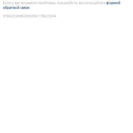
Если у вас возникли проблемы, пожалуйста, воспользуйтесь
формой
обратной связи
9194223269632056396
:
1786272044