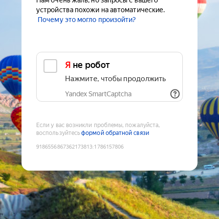
Нам очень жаль, но запросы с вашего
устройства похожи на автоматические.
Почему это могло произойти?
Я не робот
Нажмите, чтобы продолжить
Yandex SmartCaptcha
Если у вас возникли проблемы, пожалуйста,
воспользуйтесь
формой обратной связи
9186556867362173813
:
1786157806