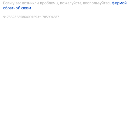
Если у вас возникли проблемы, пожалуйста, воспользуйтесь
формой
обратной связи
9175623585864001593
:
1785994887