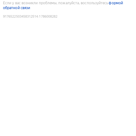
Если у вас возникли проблемы, пожалуйста, воспользуйтесь
формой
обратной связи
9176522503458312514
:
1786008282