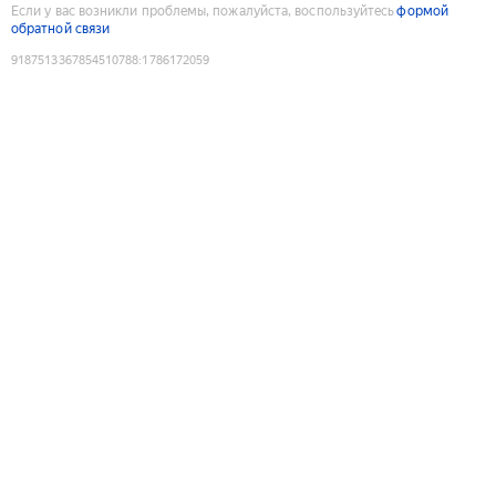
Если у вас возникли проблемы, пожалуйста, воспользуйтесь
формой
обратной связи
9187513367854510788
:
1786172059