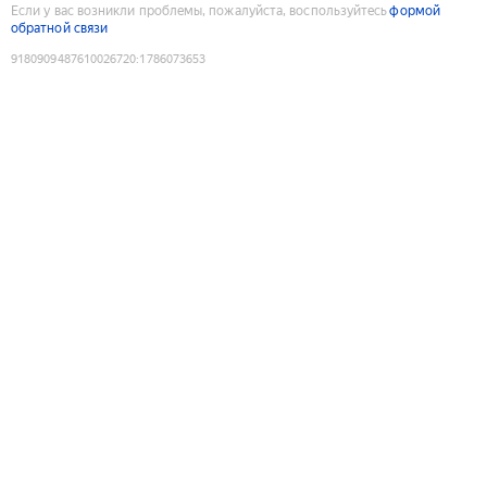
Если у вас возникли проблемы, пожалуйста, воспользуйтесь
формой
обратной связи
9180909487610026720
:
1786073653