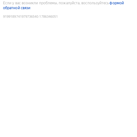
Если у вас возникли проблемы, пожалуйста, воспользуйтесь
формой
обратной связи
9199189741979736540
:
1786346051