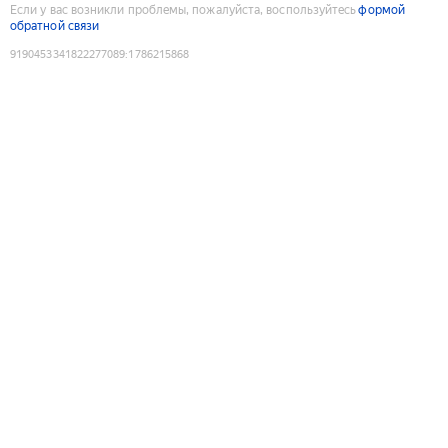
Если у вас возникли проблемы, пожалуйста, воспользуйтесь
формой
обратной связи
9190453341822277089
:
1786215868