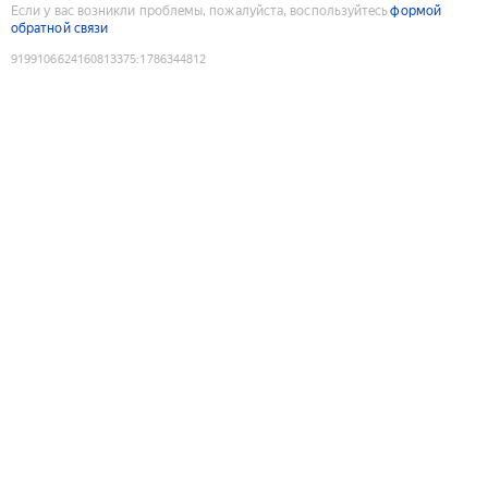
Если у вас возникли проблемы, пожалуйста, воспользуйтесь
формой
обратной связи
9199106624160813375
:
1786344812