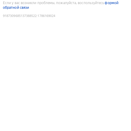
Если у вас возникли проблемы, пожалуйста, воспользуйтесь
формой
обратной связи
9187309685137388522
:
1786169024