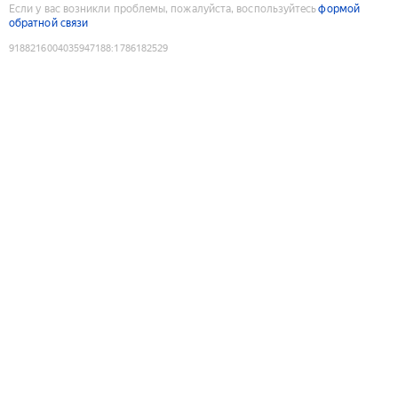
Если у вас возникли проблемы, пожалуйста, воспользуйтесь
формой
обратной связи
9188216004035947188
:
1786182529