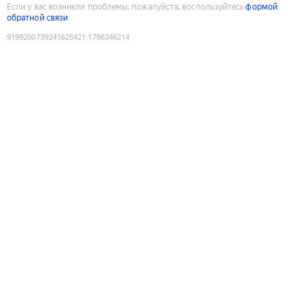
Если у вас возникли проблемы, пожалуйста, воспользуйтесь
формой
обратной связи
9199200739241625421
:
1786346214