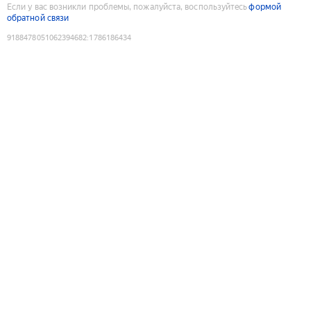
Если у вас возникли проблемы, пожалуйста, воспользуйтесь
формой
обратной связи
9188478051062394682
:
1786186434