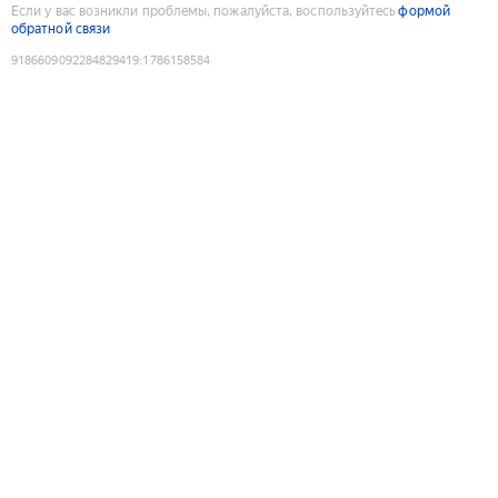
Если у вас возникли проблемы, пожалуйста, воспользуйтесь
формой
обратной связи
9186609092284829419
:
1786158584