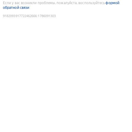
Если у вас возникли проблемы, пожалуйста, воспользуйтесь
формой
обратной связи
9182093917722462666
:
1786091303