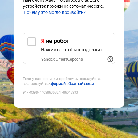
Нам очень жаль, но запросы с вашего
устройства похожи на автоматические.
Почему это могло произойти?
Я не робот
Нажмите, чтобы продолжить
Yandex SmartCaptcha
Если у вас возникли проблемы, пожалуйста,
воспользуйтесь
формой обратной связи
9177039944409863658
:
1786015993