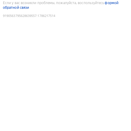
Если у вас возникли проблемы, пожалуйста, воспользуйтесь
формой
обратной связи
9190563795628639557
:
1786217514