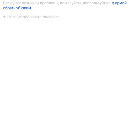
Если у вас возникли проблемы, пожалуйста, воспользуйтесь
формой
обратной связи
9178539086705505884
:
1786038332