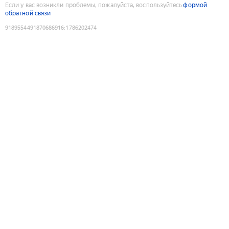
Если у вас возникли проблемы, пожалуйста, воспользуйтесь
формой
обратной связи
9189554491870686916
:
1786202474