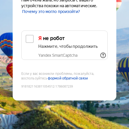
Нам очень жаль, но запросы с вашего
устройства похожи на автоматические.
Почему это могло произойти?
Я не робот
Нажмите, чтобы продолжить
Yandex SmartCaptcha
Если у вас возникли проблемы, пожалуйста,
воспользуйтесь
формой обратной связи
9181821163811054512
:
1786087239