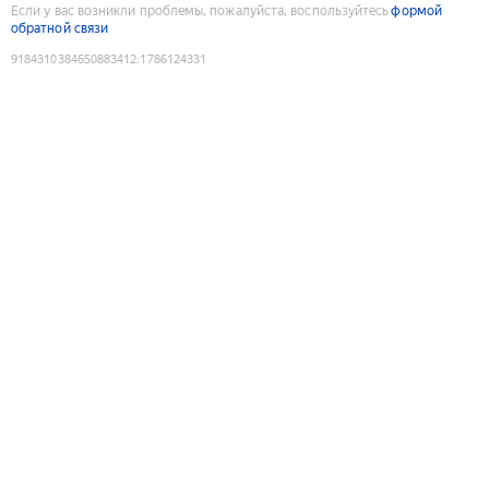
Если у вас возникли проблемы, пожалуйста, воспользуйтесь
формой
обратной связи
9184310384650883412
:
1786124331