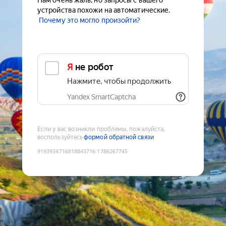
Нам очень жаль, но запросы с вашего
устройства похожи на автоматические.
Почему это могло произойти?
Я не робот
Нажмите, чтобы продолжить
Yandex SmartCaptcha
Если у вас возникли проблемы, пожалуйста,
воспользуйтесь
формой обратной связи
9193934716818843716
:
1786267745