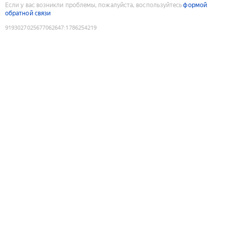
Если у вас возникли проблемы, пожалуйста, воспользуйтесь
формой
обратной связи
9193027025677062647
:
1786254219