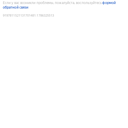
Если у вас возникли проблемы, пожалуйста, воспользуйтесь
формой
обратной связи
9197811521131701481
:
1786325513