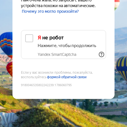
Нам очень жаль, но запросы с вашего
устройства похожи на автоматические.
Почему это могло произойти?
Я не робот
Нажмите, чтобы продолжить
Yandex SmartCaptcha
Если у вас возникли проблемы, пожалуйста,
воспользуйтесь
формой обратной связи
9180046535802242239
:
1786060795