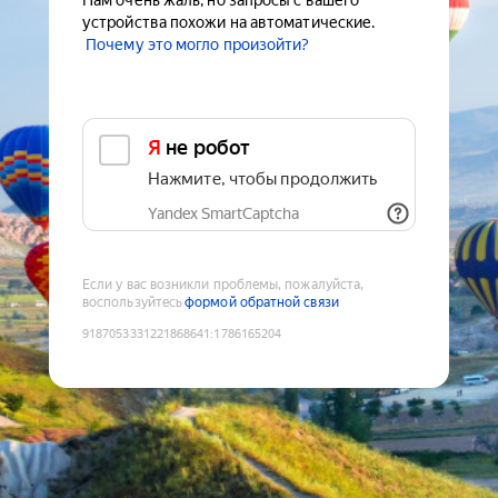
Нам очень жаль, но запросы с вашего
устройства похожи на автоматические.
Почему это могло произойти?
Я не робот
Нажмите, чтобы продолжить
Yandex SmartCaptcha
Если у вас возникли проблемы, пожалуйста,
воспользуйтесь
формой обратной связи
9187053331221868641
:
1786165204