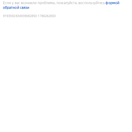
Если у вас возникли проблемы, пожалуйста, воспользуйтесь
формой
обратной связи
9193592834939082850
:
1786262650