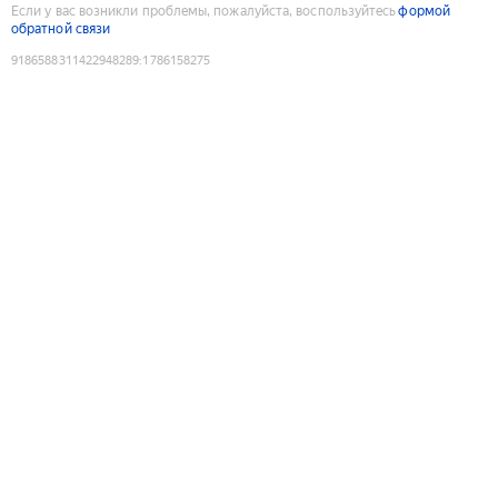
Если у вас возникли проблемы, пожалуйста, воспользуйтесь
формой
обратной связи
9186588311422948289
:
1786158275