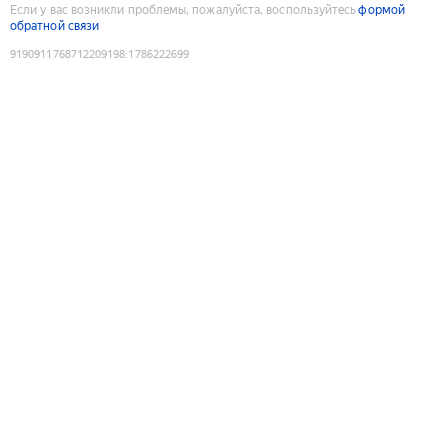
Если у вас возникли проблемы, пожалуйста, воспользуйтесь
формой
обратной связи
9190911768712209198
:
1786222699