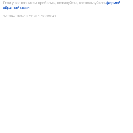
Если у вас возникли проблемы, пожалуйста, воспользуйтесь
формой
обратной связи
9202047918629779170
:
1786388641