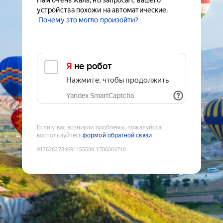
Нам очень жаль, но запросы с вашего
устройства похожи на автоматические.
Почему это могло произойти?
Я не робот
Нажмите, чтобы продолжить
Yandex SmartCaptcha
Если у вас возникли проблемы, пожалуйста,
воспользуйтесь
формой обратной связи
9176282784691155588
:
1786004710