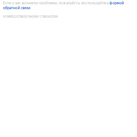
Если у вас возникли проблемы, пожалуйста, воспользуйтесь
формой
обратной связи
9198952079830184349
:
1786342509