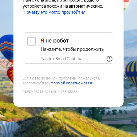
Нам очень жаль, но запросы с вашего
устройства похожи на автоматические.
Почему это могло произойти?
Я не робот
Нажмите, чтобы продолжить
Yandex SmartCaptcha
Если у вас возникли проблемы, пожалуйста,
воспользуйтесь
формой обратной связи
9189749871813251291
:
1786205385