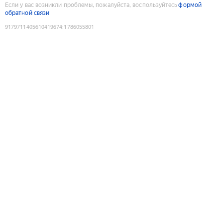
Если у вас возникли проблемы, пожалуйста, воспользуйтесь
формой
обратной связи
9179711405610419674
:
1786055801